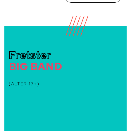
Fretster
BIG BAND
(ALTER 17+)